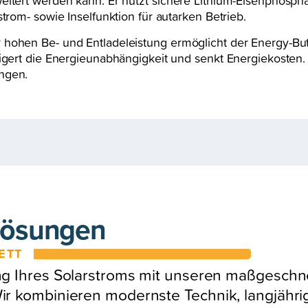
eitert werden kann. Er nutzt sichere Lithium-Eisenphospha
trom- sowie Inselfunktion für autarken Betrieb.
 hohen Be- und Entladeleistung ermöglicht der Energy-But
eigert die Energieunabhängigkeit und senkt Energiekosten.
ngen.
lösungen
ETT
ng Ihres Solarstroms mit unseren maßgeschn
r kombinieren modernste Technik, langjähri