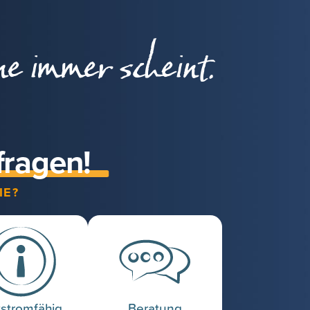
ne immer scheint.
fragen!
IE?
stromfähig
Beratung