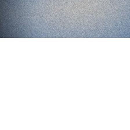
Unsere Standorte:
München - Düsseldorf - Bad Homburg - Hamburg -
Hannover - Regensburg - Stuttgart - Ulm - Wien
Kontakt
Informationen
Hauptsitz:
Kontaktseite
Impressum
Sonnenmacher